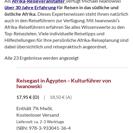
Als
Afrika-Reiseveranstalter
verfügt Michael Iwanowski
über 30 Jahre Erfahrung
für Reisen in das südliche und
östliche Afrika.
Dieses Expertenwissen steht Ihnen natürlich
auch in den Reiseführern zur Verfügung. Mit Iwanowski’s
Afrika-Reiseführern erfahren Sie alles Wissenswerte zu den
Top-Reisezielen. Viele individuelle Reisetipps und
Hilfestellungen für Ihre persönliche Afrika-Reiseplanung sind
dabei übersichtlich und reisepraktisch angeordnet.
Alle 23 Ergebnisse werden angezeigt
Reisegast in Ägypten – Kulturführer von
Iwanowski
17,95
€
(D)
|
18,50 € (A)
Enthält 7% MwSt.
Kostenloser Versand
Lieferzeit: ca. 2-3 Werktage
ISBN: 978-3-933041-36-4