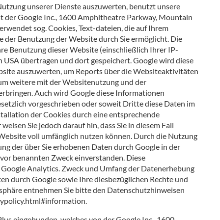
utzung unserer Dienste auszuwerten, benutzt unsere
t der Google Inc., 1600 Amphitheatre Parkway, Mountain
rwendet sog. Cookies, Text-dateien, die auf Ihrem
 der Benutzung der Website durch Sie ermöglicht. Die
e Benutzung dieser Website (einschließlich Ihrer IP-
n USA übertragen und dort gespeichert. Google wird diese
site auszuwerten, um Reports über die Websiteaktivitäten
um weitere mit der Websitenutzung und der
erbringen. Auch wird Google diese Informationen
esetzlich vorgeschrieben oder soweit Dritte diese Daten im
stallation der Cookies durch eine entsprechende
weisen Sie jedoch darauf hin, dass Sie in diesem Fall
 Website voll umfänglich nutzen können. Durch die Nutzung
tung der über Sie erhobenen Daten durch Google in der
uvor benannten Zweck einverstanden. Diese
von Google Analytics. Zweck und Umfang der Datenerhebung
ten durch Google sowie Ihre diesbezüglichen Rechte und
atsphäre entnehmen Sie bitte den Datenschutzhinweisen
ypolicy.html#information.
Plus eingebunden, welches von der Google Inc., 1600