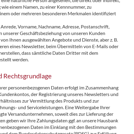
d eine natürliche Person angesehen, die direkt oder indirekt,
g wie einem Namen, zu einer Kennnummer, zu
einem oder mehreren besonderen Merkmalen identifiziert
 Anrede, Vorname, Nachname, Adresse, Postanschrift,
en unserer Geschäftsbeziehung von unseren Kunden
der von Ihnen ausgewählten Angebote und Dienste, aber z. B.
eren eines Newsletter, beim Übermitteln von E-Mails oder
cherstellen, dass sämtliche Daten Dritter mit dem
stellt werden.
d Rechtsgrundlage
Ihrer personenbezogenen Daten erfolgt im Zusammenhang
 Kundenkontos, der Registrierung unseres Newsletters und
ltnisses zur Vermittlung des Produkts und zur
hnungs- und Serviceleistungen. Eine Weitergabe Ihrer
ragte Versandunternehmen, soweit dies zur Lieferung der
en geben wir Ihre Zahlungsdaten ggf. an unsere Hausbank
sonenbezogenen Daten im Einklang mit den Bestimmungen
nd dem Bundesdatenschutzgesetz (BDSG) zur Erfüllung