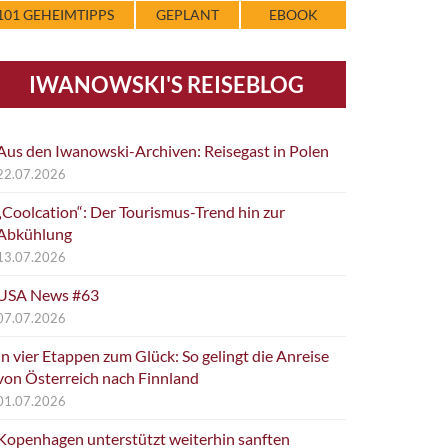
101 GEHEIMTIPPS
GEPLANT
EBOOK
IWANOWSKI'S REISEBLOG
Aus den Iwanowski-Archiven: Reisegast in Polen
22.07.2026
„Coolcation“: Der Tourismus-Trend hin zur
Abkühlung
13.07.2026
USA News #63
07.07.2026
In vier Etappen zum Glück: So gelingt die Anreise
von Österreich nach Finnland
01.07.2026
Kopenhagen unterstützt weiterhin sanften