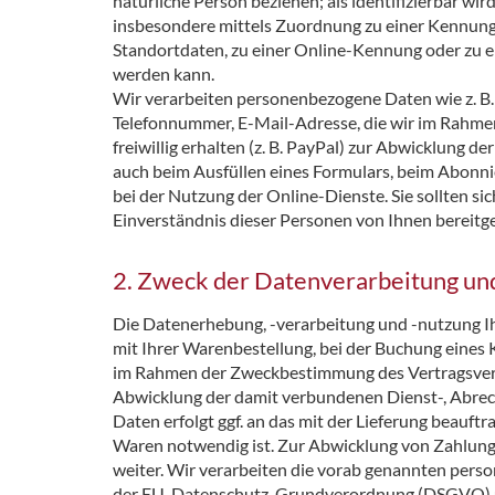
natürliche Person beziehen; als identifizierbar wir
insbesondere mittels Zuordnung zu einer Kennun
Standortdaten, zu einer Online-Kennung oder zu 
werden kann.
Wir verarbeiten personenbezogene Daten wie z. B.
Telefonnummer, E-Mail-Adresse, die wir im Rahm
freiwillig erhalten (z. B. PayPal) zur Abwicklung 
auch beim Ausfüllen eines Formulars, beim Abonni
bei der Nutzung der Online-Dienste. Sie sollten si
Einverständnis dieser Personen von Ihnen bereitge
2. Zweck der Datenverarbeitung un
Die Datenerhebung, -verarbeitung und -nutzung 
mit Ihrer Warenbestellung, bei der Buchung eines
im Rahmen der Zweckbestimmung des Vertragsverhä
Abwicklung der damit verbundenen Dienst-, Abrec
Daten erfolgt ggf. an das mit der Lieferung beauft
Waren notwendig ist. Zur Abwicklung von Zahlung
weiter. Wir verarbeiten die vorab genannten per
der EU-Datenschutz-Grundverordnung (DSGVO) u