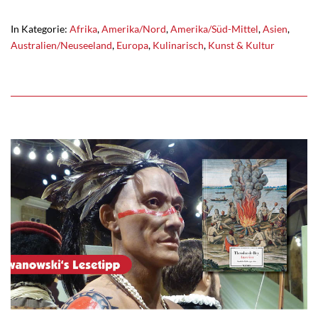
In Kategorie:
Afrika
,
Amerika/Nord
,
Amerika/Süd-Mittel
,
Asien
,
Australien/Neuseeland
,
Europa
,
Kulinarisch
,
Kunst & Kultur