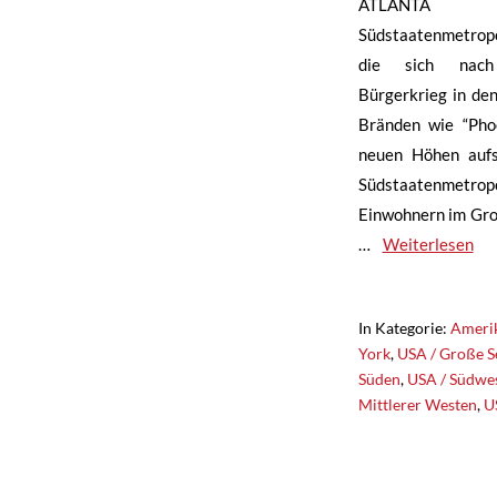
ATLANTA 
Südstaatenmetropol
die sich nach
Bürgerkrieg in de
Bränden wie “Pho
neuen Höhen aufs
Südstaatenmetropo
Einwohnern im Gro
…
Weiterlesen
In Kategorie:
Ameri
York
,
USA / Große S
Süden
,
USA / Südwe
Mittlerer Westen
,
U