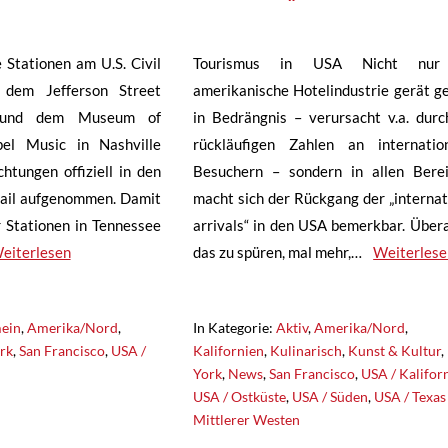
tationen am U.S. Civil
Tourismus in USA Nicht nur
 dem Jefferson Street
amerikanische Hotelindustrie gerät g
und dem Museum of
in Bedrängnis – verursacht v.a. durc
el Music in Nashville
rückläufigen Zahlen an internatio
htungen offiziell in den
Besuchern – sondern in allen Bere
Trail aufgenommen. Damit
macht sich der Rückgang der „internat
r Stationen in Tennessee
arrivals“ in den USA bemerkbar. Überal
eiterlesen
das zu spüren, mal mehr,…
Weiterlese
ein
,
Amerika/Nord
,
In Kategorie:
Aktiv
,
Amerika/Nord
,
rk
,
San Francisco
,
USA /
Kalifornien
,
Kulinarisch
,
Kunst & Kultur
,
York
,
News
,
San Francisco
,
USA / Kalifor
USA / Ostküste
,
USA / Süden
,
USA / Texas
Mittlerer Westen