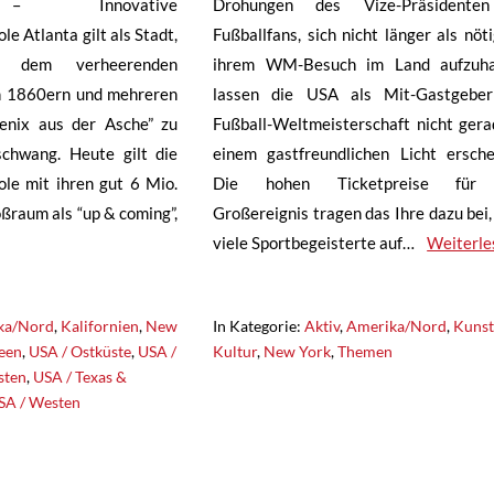
– Innovative
Drohungen des Vize-Präsidente
e Atlanta gilt als Stadt,
Fußballfans, sich nicht länger als nöti
 dem verheerenden
ihrem WM-Besuch im Land aufzuha
n 1860ern und mehreren
lassen die USA als Mit-Gastgebe
enix aus der Asche” zu
Fußball-Weltmeisterschaft nicht gera
chwang. Heute gilt die
einem gastfreundlichen Licht ersche
le mit ihren gut 6 Mio.
Die hohen Ticketpreise für
ßraum als “up & coming”,
Großereignis tragen das Ihre dazu bei,
viele Sportbegeisterte auf…
Weiterle
ka/Nord
,
Kalifornien
,
New
In Kategorie:
Aktiv
,
Amerika/Nord
,
Kunst
een
,
USA / Ostküste
,
USA /
Kultur
,
New York
,
Themen
sten
,
USA / Texas &
SA / Westen