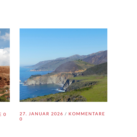
/ Texas & Mittlerer Westen
,
USA / Westen
27. JANUAR 2026
KOMMENTARE
 0
0