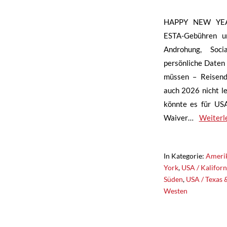
HAPPY NEW YEA
ESTA-Gebühren u
Androhung, Soci
persönliche Daten
müssen – Reisend
auch 2026 nicht l
könnte es für USA
Waiver…
Weiterl
In Kategorie:
Ameri
York
,
USA / Kaliforn
Süden
,
USA / Texas 
Westen