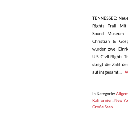
TENNESSEE: Neue S
Rights Trail Mit
Sound Museum 
Christian & Gosp
wurden zwei Einric
U.S. Civil Rights 
steigt die Zahl de
auf insgesamt…
W
In Kategorie:
Allgem
Kalifornien
,
New Yo
Große Seen