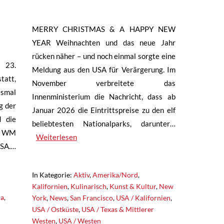
MERRY CHRISTMAS & A HAPPY NEW
YEAR Weihnachten und das neue Jahr
rücken näher – und noch einmal sorgte eine
 23.
Meldung aus den USA für Verärgerung. Im
tatt,
November verbreitete das
esmal
Innenministerium die Nachricht, dass ab
g der
Januar 2026 die Eintrittspreise zu den elf
d die
beliebtesten Nationalparks, darunter…
ie WM
Weiterlesen
USA.…
In Kategorie:
Aktiv
,
Amerika/Nord
,
Kalifornien
,
Kulinarisch
,
Kunst & Kultur
,
New
da
,
York
,
News
,
San Francisco
,
USA / Kalifornien
,
USA / Ostküste
,
USA / Texas & Mittlerer
n
Westen
,
USA / Westen