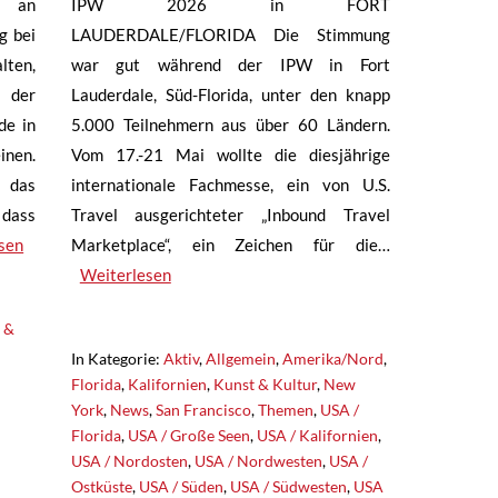
n an
IPW 2026 in FORT
g bei
LAUDERDALE/FLORIDA Die Stimmung
lten,
war gut während der IPW in Fort
r der
Lauderdale, Süd-Florida, unter den knapp
de in
5.000 Teilnehmern aus über 60 Ländern.
inen.
Vom 17.-21 Mai wollte die diesjährige
 das
internationale Fachmesse, ein von U.S.
 dass
Travel ausgerichteter „Inbound Travel
sen
Marketplace“, ein Zeichen für die…
Weiterlesen
 &
In Kategorie:
Aktiv
,
Allgemein
,
Amerika/Nord
,
Florida
,
Kalifornien
,
Kunst & Kultur
,
New
York
,
News
,
San Francisco
,
Themen
,
USA /
Florida
,
USA / Große Seen
,
USA / Kalifornien
,
USA / Nordosten
,
USA / Nordwesten
,
USA /
Ostküste
,
USA / Süden
,
USA / Südwesten
,
USA