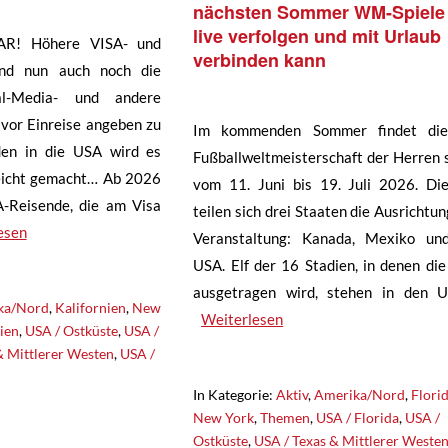
nächsten Sommer WM-Spiele
live verfolgen und mit Urlaub
R! Höhere VISA- und
verbinden kann
nd nun auch noch die
al-Media- und andere
 vor Einreise angeben zu
Im kommenden Sommer findet die
en in die USA wird es
Fußballweltmeisterschaft der Herren s
eicht gemacht… Ab 2026
vom 11. Juni bis 19. Juli 2026. Di
-Reisende, die am Visa
teilen sich drei Staaten die Ausrichtun
esen
Veranstaltung: Kanada, Mexiko un
USA. Elf der 16 Stadien, in denen d
ausgetragen wird, stehen in den 
ka/Nord
,
Kalifornien
,
New
Weiterlesen
ien
,
USA / Ostküste
,
USA /
& Mittlerer Westen
,
USA /
In Kategorie:
Aktiv
,
Amerika/Nord
,
Flori
New York
,
Themen
,
USA / Florida
,
USA /
Ostküste
,
USA / Texas & Mittlerer Weste