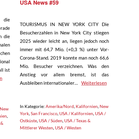
USA News #59
 die
TOURISMUS IN NEW YORK CITY Die
erade
Besucherzahlen in New York City stiegen
h die
2025 wieder leicht an, liegen jedoch noch
nalen
immer mit 64,7 Mio. (+0,3 %) unter Vor-
ichen
Corona-Stand. 2019 konnte man noch 66,6
ional
Mio. Besucher verzeichnen. Was den
l ist
Anstieg vor allem bremst, ist das
n
Ausbleiben internationaler…
Weiterlesen
In Kategorie:
Amerika/Nord
,
Kalifornien
,
New
New
York
,
San Francisco
,
USA / Kalifornien
,
USA /
nien
,
Ostküste
,
USA / Süden
,
USA / Texas &
 &
Mittlerer Westen
,
USA / Westen