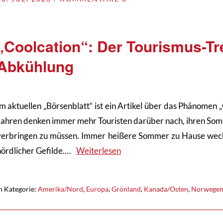
„Coolcation“: Der Tourismus-Tr
Abkühlung
Im aktuellen „Börsenblatt“ ist ein Artikel über das Phänomen „
Jahren denken immer mehr Touristen darüber nach, ihren Som
verbringen zu müssen. Immer heißere Sommer zu Hause wecke
nördlicher Gefilde.…
Weiterlesen
n Kategorie:
Amerika/Nord
,
Europa
,
Grönland
,
Kanada/Osten
,
Norwege