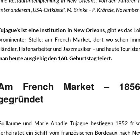
Eine Restaurantempfehlung in New Orleans, von den Autoren 
unter anderem „USA-Ostküste“, M. Brinke – P. Kränzle, Novembe
Tujague’s ist eine Institution in New Orleans,
gibt es das Lo
prominenter Stelle: am French Market, dort wo schon imm
Händler, Hafenarbeiter und Jazzmusiker – und heute Touriste
man heute ausgiebig den 160. Geburtstag feiert.
Am French Market – 1856
gegründet
Guillaume und Marie Abadie Tujague bestiegen 1852 fris
verheiratet ein Schiff vom französischen Bordeaux nach N