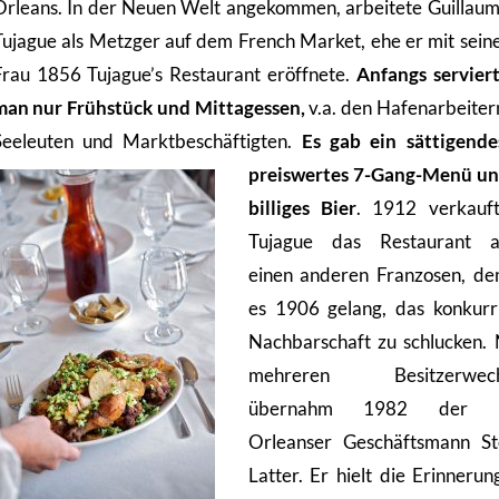
Orleans. In der Neuen Welt angekommen, arbeitete Guillau
Tujague als Metzger auf dem French Market, ehe er mit sein
Frau 1856 Tujague’s Restaurant eröffnete.
Anfangs servier
man nur Frühstück und Mittagessen,
v.a. den Hafenarbeiter
Seeleuten und Marktbeschäftigten.
Es gab ein sättigende
preiswertes 7-Gang-Menü u
billiges Bier
. 1912 verkauf
Tujague das Restaurant 
einen anderen Franzosen, d
es 1906 gelang, das konkurr
Nachbarschaft zu schlucken.
mehreren Besitzerwech
übernahm 1982 der 
Orleanser Geschäftsmann S
Latter. Er hielt die Erinnerun