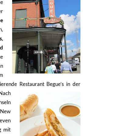
me
er
te
n,
s,
nd
te
an
em
ierende Restaurant Begue’s in der
Nach
seln
New
teven
g mit