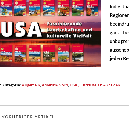
Individ
Regione
beeindru
ganz be
unbegr
ausschö
jeden Re
n Kategorie:
Allgemein
,
Amerika/Nord
,
USA / Ostküste
,
USA / Süden
« VORHERIGER ARTIKEL