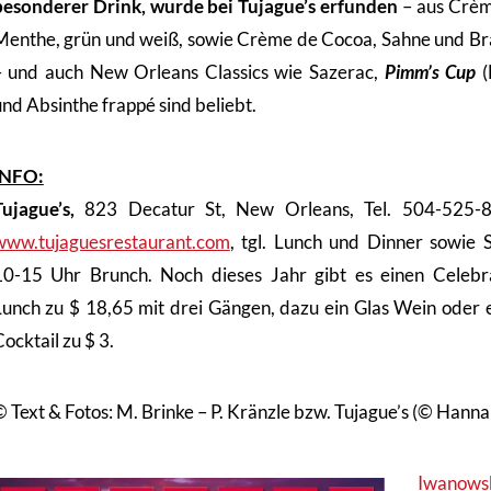
besonderer Drink, wurde bei Tujague’s erfunden
– aus Crè
Menthe, grün und weiß, sowie Crème de Cocoa, Sahne und B
– und auch New Orleans Classics wie Sazerac,
Pimm’s Cup
(
und Absinthe frappé sind beliebt.
INFO:
Tujague’s,
823 Decatur St, New Orleans, Tel. 504-525-8
www.tujaguesrestaurant.com
, tgl. Lunch und Dinner sowie 
10-15 Uhr Brunch. Noch dieses Jahr gibt es einen Celebr
Lunch zu $ 18,65 mit drei Gängen, dazu ein Glas Wein oder 
ocktail zu $ 3.
© Text & Fotos: M. Brinke – P. Kränzle bzw. Tujague’s (© Hanna
Iwanows