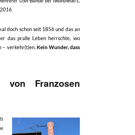
mehrerer USA-Bände bei Iwanowski’s,
r 2016
kal doch schon seit 1856 und das an
er das pralle Leben herrschte, wo
n – verkehr(t)en.
Kein Wunder, dass
 von Franzosen
ch
ew