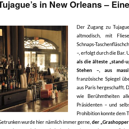
Tujague’s in New Orleans – Ein
Der Zugang zu Tujague’
altmodisch, mit Flie
Schnaps-Taschenfläschc
–, erfolgt durch die Bar.
als die älteste „stand-
Stehen –, aus massi
französische Spiegel ü
aus Paris hergeschafft. D
wie Berühmtheiten all
Präsidenten – und selb
Prohibition konnte dem T
Getrunken wurde hier nämlich immer gerne,
der „Grashopper“