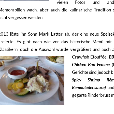
vielen Fotos und and
Memorabilien wach, aber auch die kulinarische Tradition s
nicht vergessen werden.
2013 löste ihn Sohn Mark Latter ab, der eine neue Speise
kreierte. Es gibt nach wie vor das historische Menü mit 
Klassikern, doch die Auswahl wurde vergrößert und auch
Crawfish Étouffée,
BB
Chicken Bon Femme
(
Gerichte sind jedoch b
Spicy Shrimp Rém
Remouladensauce)
un
gegarte Rinderbrust m