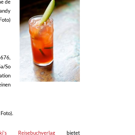
me de
randy
Foto)
676,
Sa/So
ation
einen
 Foto).
ki’s Reisebuchverlag
bietet