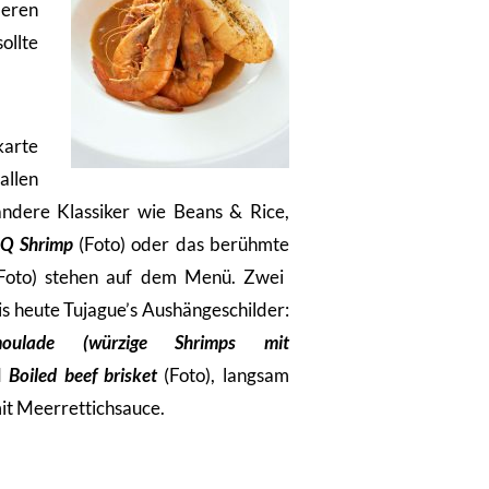
eren
ollte
karte
allen
 andere
Klassiker wie Beans & Rice,
Q Shrimp
(Foto) oder das berühmte
Foto) stehen auf dem Menü. Zwei
is heute Tujague’s Aushängeschilder:
oulade (würzige Shrimps mit
d
Boiled beef brisket
(Foto), langsam
it Meerrettichsauce.