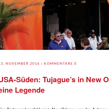
23. NOVEMBER 2016
KOMMENTARE 0
USA-Süden: Tujague’s in New Or
eine Legende