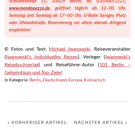
Schlüterstraße 52, 10629 Berlin, Tel. 030/8851121,
www.mondopazzo.de
, geöffnet täglich ab 12–00 Uhr,
Samstag und Sonntag ab 17–00 Uhr, U-Bahn Savigny Platz
oder Uhlandstraße, Reservierung vor allem abends dringend
empfohlen!
© Fotos und Text:
Michael Iwanowski,
Reiseveranstalter
(
Iwanowski’s Individuelles Reisen
), Verleger (
Iwanowski’s
Reisebuchverlag
) und Reiseführer-Autor (
101 Berlin –
Geheimtipps und Top-Ziele)
In Kategorie:
Berlin
,
Deutschland
,
Europa
,
Kulinarisch
« VORHERIGER ARTIKEL
NÄCHSTER ARTIKEL »