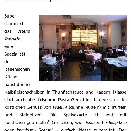
Super
schmeckt
das
Vitello
Tonnato,
eine
Spezialität
der
italienischen
Küche:
hauchdünne
Kalbfleischscheiben in Thunfischsauce und Kapern.
Klasse
sind auch die frischen Pasta-Gerichte.
Ich versank im
köstlichen Genuss von
Fedelini
(dünne Nudeln) mit Trüffeln
und Steinpilzen. Die Speisekarte ist voll mit
köstlichen „normalen“ Gerichten, wie
Pasta mit Filetspitzen
oder
knackigen Scampi
– einfach klasse zubereitet.
Der