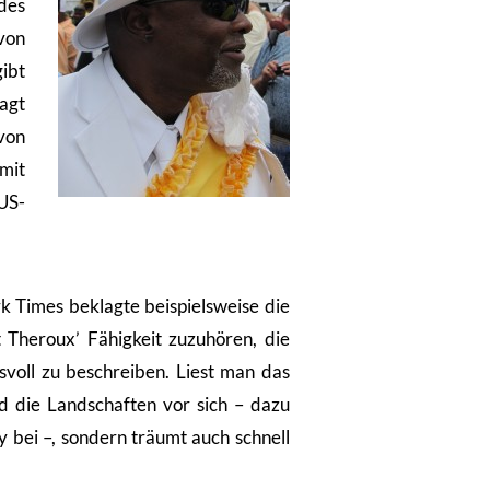
 des
von
ibt
agt
von
mit
US-
k Times beklagte beispielsweise die
 Theroux’ Fähigkeit zuzuhören, die
voll zu beschreiben. Liest man das
d die Landschaften vor sich – dazu
 bei –, sondern träumt auch schnell