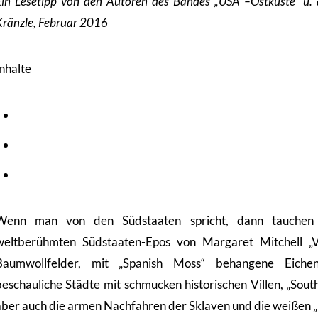
Ein Lesetipp von den Autoren des Bandes „USA –Ostküste“ u. 
Kränzle, Februar 2016
Inhalte
Wenn man von den Südstaaten spricht, dann tauchen 
weltberühmten Südstaaten-Epos von Margaret Mitchell „
Baumwollfelder, mit „Spanish Moss“ behangene Eichena
beschauliche Städte mit schmucken historischen Villen, „Sout
aber auch die armen Nachfahren der Sklaven und die weißen 