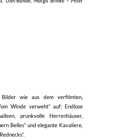
a. USA-Bände, Margit Brinke – Peter
Bilder wie aus dem verfilmten,
Vom Winde verweht“ auf: Endlose
lleen, prunkvolle Herrenhäuser,
hern Belles“ und elegante Kavaliere,
„Rednecks“.