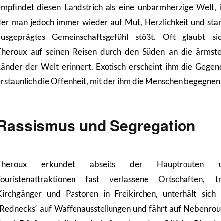
empfindet diesen Landstrich als eine unbarmherzige Welt, 
der man jedoch immer wieder auf Mut, Herzlichkeit und sta
ausgeprägtes Gemeinschaftsgefühl stößt. Oft glaubt si
Theroux auf seinen Reisen durch den Süden an die ärmst
Länder der Welt erinnert. Exotisch erscheint ihm die Gegen
erstaunlich die Offenheit, mit der ihm die Menschen begegnen
Rassismus und Segregation
Theroux erkundet abseits der Hauptrouten 
Touristenattraktionen fast verlassene Ortschaften, tri
Kirchgänger und Pastoren in Freikirchen, unterhält sich 
„Rednecks“ auf Waffenausstellungen und fährt auf Nebenrou