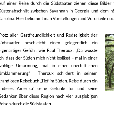
Auf einer Reise durch die Südstaaten ziehen diese Bilder 
Küstenabschnitt zwischen Savannah in Georgia und dem nö
Carolina: Hier bekommt man Vorstellungen und Vorurteile noc
Trotz aller Gastfreundlichkeit und Redseligkeit der
Südstaatler beschleicht einen gelegentlich ein
eigenartiges Gefühl, wie Paul Theroux: „Da wusste
ich, dass der Süden mich nicht loslässt – mal in einer
wohlige Umarmung, mal in einer unerbittlichen
Umklammerung.“ Theroux schildert in seinem
grandiosen Reisebuch „Tief im Süden. Reise durch ein
anderes Amerika“ seine Gefühle für und seine
Gedanken über diese Region nach vier ausgiebigen
Reisen durch die Südstaaten.