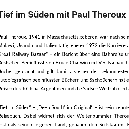
Tief im Süden mit Paul Theroux
Paul Theroux, 1941 in Massachusetts geboren, war nach sein
Malawi, Uganda und Italien tätig, ehe er 1972 die Karriere al
Great Railway Bazaar“ – ein Bericht über eine Bahnreise u
Bestseller. Beeinflusst von Bruce Chatwin und V.S. Naipaul h
Bücher gebracht und gilt damit als einer der bekannteste
autobiografisch beeinflussten Büchern und Sachbüchern hat er
Reisen durch China, Argentinien und die Südsee Weltruhm erl
„Tief im Süden“ – „Deep South“ im Original“ – ist sein zehnt
Reisebuch. Dabei widmet sich der Weltenbummler Thero
erstmals seinem eigenen Land, genauer den Südstaaten. 