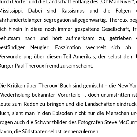
durch Dörfer und die Landschaft entlang des „Ol’ Man River“,
Mississippi. Dabei sind Rassismus und die Folgen 
jahrhundertelanger Segregation allgegenwärtig. Theroux beg
sich hinein in diese noch immer gespaltene Gesellschaft, fr
behutsam nach und hört aufmerksam zu, getrieben 
beständiger Neugier. Faszination wechselt sich ab 
Verwunderung über diesen Teil Amerikas, der selbst dem 
Bürger Paul Theroux fremd zu sein scheint.
Die Kritiken über Theroux’ Buch sind gemischt – die New Yor
Wiederholung bekannter Vorurteile –, doch unumstritten ist
Leute zum Reden zu bringen und die Landschaften eindrucks
Buch, sieht man in den Episoden nicht nur die Menschen un
tragen auch die Schwarzbilder des Fotografen Steve McCurry
davon, die Südstaaten selbst kennenzulernen.