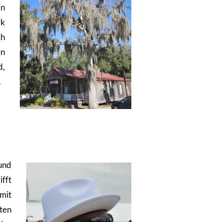
in
rk
ch
en
d,
.
und
fft
mit
ten