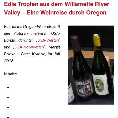
Edle Tropfen aus dem Willamette River
Valley – Eine Weinreise durch Oregon
Eine kleine Oregon-Weinreise mit
den Autoren mehrerer USA-
Bände, darunter „
USA-Westen
“
und „
USA-Nordwesten
“, Margit
Brinke – Peter Kränzle, im Juli
2018
Inhalte