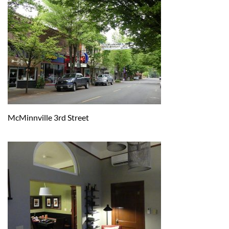
McMinnville 3rd Street