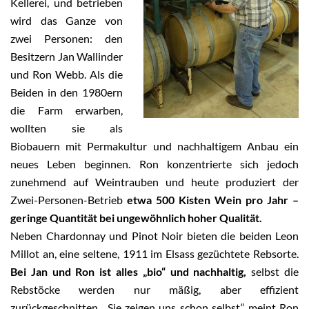
Kellerei, und betrieben
wird das Ganze von
zwei Personen: den
Besitzern Jan Wallinder
und Ron Webb. Als die
Beiden in den 1980ern
die Farm erwarben,
wollten sie als
Biobauern mit Permakultur und nachhaltigem Anbau ein
neues Leben beginnen. Ron konzentrierte sich jedoch
zunehmend auf Weintrauben und heute produziert der
Zwei-Personen-Betrieb
etwa 500 Kisten Wein pro Jahr –
geringe Quantität bei ungewöhnlich hoher Qualität.
Neben Chardonnay und Pinot Noir bieten die beiden Leon
Millot an, eine seltene, 1911 im Elsass gezüchtete Rebsorte.
Bei Jan und Ron ist alles „bio“ und nachhaltig,
selbst die
Rebstöcke werden nur mäßig, aber effizient
zurückgeschnitten. „Sie zeigen uns schon selbst,“ meint Ron