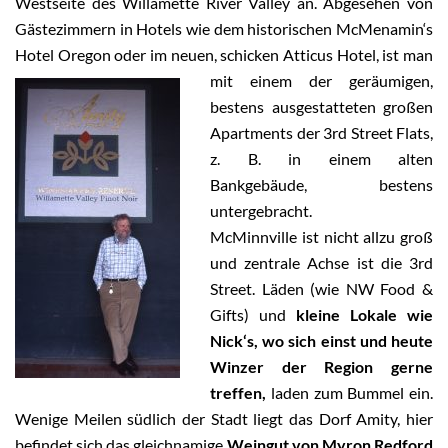
Westseite des Willamette River Valley an. Abgesehen von
Gästezimmern in Hotels wie dem historischen McMenamin‘s
Hotel Oregon oder im neuen, schicken Atticus Hotel,
ist man
mit einem der geräumigen,
bestens ausgestatteten großen
Apartments der 3rd Street Flats,
z. B. in einem alten
Bankgebäude, bestens
untergebracht.
McMinnville ist nicht allzu groß
und zentrale Achse ist die 3rd
Street. Läden (wie NW Food &
Gifts) und
kleine Lokale wie
Nick‘s, wo sich einst und heute
Winzer der Region gerne
treffen,
laden zum Bummel ein.
Wenige Meilen südlich der Stadt liegt das Dorf Amity, hier
befindet sich das gleichnamige
Weingut von Myron Redford