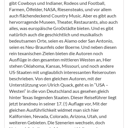
gibt Cowboys und Indianer, Rodeos und Football,
Farmen, Ölfelder, NASA, Riesensteaks, und vor allem
auch flächendeckend Country Music. Aber es gibt auch
hervorragende Museen, Theater, Restaurants, also auch
alles, was europäische Gro0städte bieten. Und es gibt
natürlich auch die geschichtlich und musikalisch
bedeutsamen Orte, seien es Alamo oder San Antonio,
seien es Neu-Braunfels oder Boerne. Und neben diesen
rein texanischen Zielen bieten die Autoren noch
Ausflüge in den gesamten mittleren Westen an, Hier
stehen Oklahoma, Kansas, Missouri, und noch andere
US-Staaten mit unglaublich interessanten Reiserouten
beschrieben. Von den gleichen Autoren, mit der
Unterstützung von Ulrich Quack, geht es in “USA –
Westen“ in die von Deutschland aus gesehen gleich
hinter Texas liegenden Staaten. Dieser Reiseführer liegt
jetzt brandneu in seiner 17. (!) Auflage vor, Mit der
gleichen Ausführlichkeit widmet man sich hier
Kalifornien, Nevada, Colorado, Arizona, Utah, und
weiteren Gebieten. Die Szenerien wechseln, doch