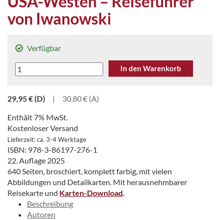
USA-Westen – Reiseführer
von Iwanowski
Verfügbar
USA-
In den Warenkorb
Westen
–
29,95
€
(D)
|
30,80 € (A)
Reiseführer
von
Enthält 7% MwSt.
Iwanowski
Kostenloser Versand
Menge
Lieferzeit: ca. 3-4 Werktage
ISBN: 978-3-86197-276-1
22. Auflage 2025
640 Seiten, broschiert, komplett farbig, mit vielen
Abbildungen und Detailkarten. Mit herausnehmbarer
Reisekarte und
Karten-Download
.
Beschreibung
Autoren