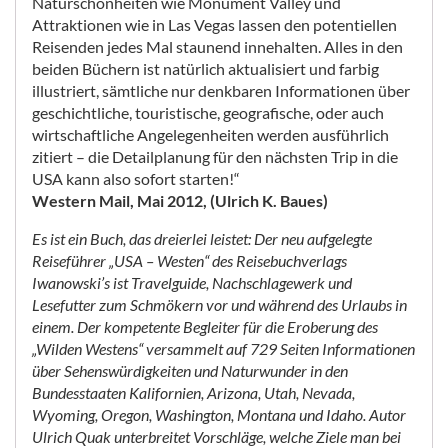
Naturschönheiten wie Monument Valley und
Attraktionen wie in Las Vegas lassen den potentiellen
Reisenden jedes Mal staunend innehalten. Alles in den
beiden Büchern ist natürlich aktualisiert und farbig
illustriert, sämtliche nur denkbaren Informationen über
geschichtliche, touristische, geografische, oder auch
wirtschaftliche Angelegenheiten werden ausführlich
zitiert – die Detailplanung für den nächsten Trip in die
USA kann also sofort starten!“
Western Mail, Mai 2012, (Ulrich K. Baues)
Es ist ein Buch, das dreierlei leistet: Der neu aufgelegte
Reiseführer „USA – Westen“ des Reisebuchverlags
Iwanowski’s ist Travelguide, Nachschlagewerk und
Lesefutter zum Schmökern vor und während des Urlaubs in
einem. Der kompetente Begleiter für die Eroberung des
„Wilden Westens“ versammelt auf 729 Seiten Informationen
über Sehenswürdigkeiten und Naturwunder in den
Bundesstaaten Kalifornien, Arizona, Utah, Nevada,
Wyoming, Oregon, Washington, Montana und Idaho. Autor
Ulrich Quak unterbreitet Vorschläge, welche Ziele man bei