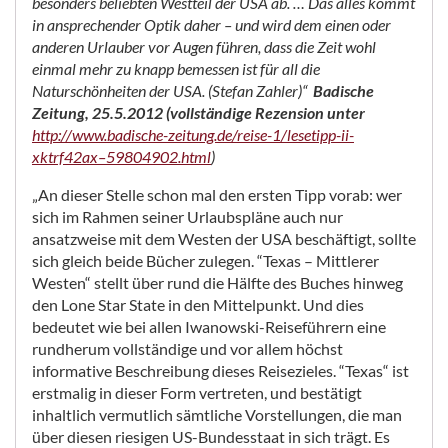
besonders beliebten Westteil der USA ab. … Das alles kommt
in ansprechender Optik daher – und wird dem einen oder
anderen Urlauber vor Augen führen, dass die Zeit wohl
einmal mehr zu knapp bemessen ist für all die
Naturschönheiten der USA. (Stefan Zahler)“
Badische
Zeitung, 25.5.2012 (vollständige Rezension unter
http://www.badische-zeitung.de/reise-1/lesetipp-ii-
xktrf42ax–59804902.html
)
„An dieser Stelle schon mal den ersten Tipp vorab: wer
sich im Rahmen seiner Urlaubspläne auch nur
ansatzweise mit dem Westen der USA beschäftigt, sollte
sich gleich beide Bücher zulegen. “Texas – Mittlerer
Westen“ stellt über rund die Hälfte des Buches hinweg
den Lone Star State in den Mittelpunkt. Und dies
bedeutet wie bei allen Iwanowski-Reiseführern eine
rundherum vollständige und vor allem höchst
informative Beschreibung dieses Reisezieles. “Texas“ ist
erstmalig in dieser Form vertreten, und bestätigt
inhaltlich vermutlich sämtliche Vorstellungen, die man
über diesen riesigen US-Bundesstaat in sich trägt. Es