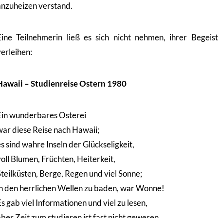
anzuheizen verstand.
Eine Teilnehmerin ließ es sich nicht nehmen, ihrer Begei
verleihen:
Hawaii – Studienreise Ostern 1980
Ein wunderbares Osterei
war diese Reise nach Hawaii;
s sind wahre Inseln der Glückseligkeit,
oll Blumen, Früchten, Heiterkeit,
Steilküsten, Berge, Regen und viel Sonne;
in den herrlichen Wellen zu baden, war Wonne!
s gab viel Informationen und viel zu lesen,
aber Zeit zum studieren ist fast nicht gewesen…