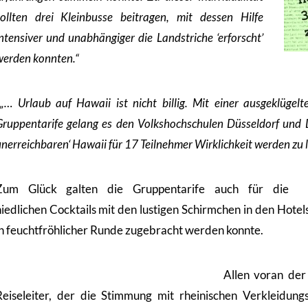
sollten drei Kleinbusse beitragen, mit dessen Hilfe
ntensiver und unabhängiger die Landstriche ‘erforscht’
werden konnten.“
„… Urlaub auf Hawaii ist nicht billig. Mit einer ausgeklügel
Gruppentarife gelang es den Volkshochschulen Düsseldorf un
nerreichbaren‘ Hawaii für 17 Teilnehmer Wirklichkeit werden zu l
Zum Glück galten die Gruppentarife auch für die
niedlichen Cocktails mit den lustigen Schirmchen in den Hote
in feuchtfröhlicher Runde zugebracht werden konnte.
Allen voran der
Reiseleiter, der die Stimmung mit rheinischen Verkleidung