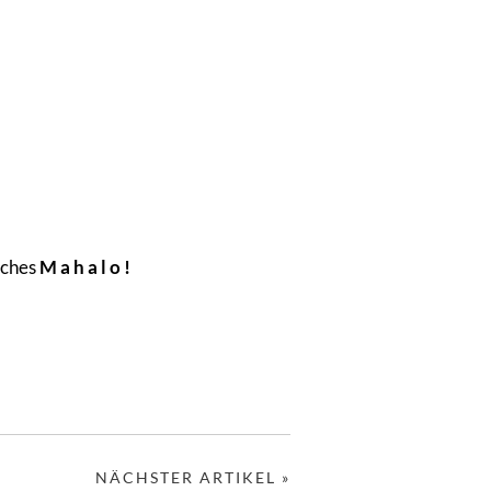
liches
M a h a l o !
NÄCHSTER ARTIKEL »