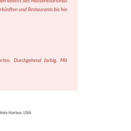
nen abseits des Massentourismus
erkünften und Restaurants bis hin
rten. Durchgehend farbig. Mit
afety Harbor
,
USA