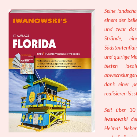
Seine landscha
einem der beli
und zwar das
Strände, ei
Südstaatenfla
und quirlige M
bieten idea
abwechslungsre
dank einer pe
realisieren läss
Seit über 3
Iwanowski
den
Heimat. Neben