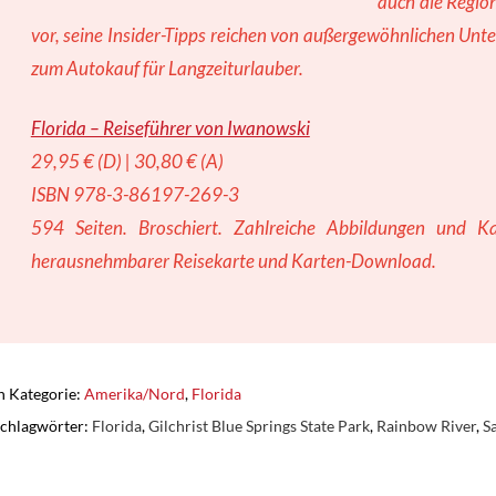
auch die Regio
vor, seine Insider-Tipps reichen von außergewöhnlichen Unt
zum Autokauf für Langzeiturlauber.
Florida – Reiseführer von Iwanowski
29,95 € (D) | 30,80 € (A)
ISBN 978-3-86197-269-3
594 Seiten. Broschiert. Zahlreiche Abbildungen und Ka
herausnehmbarer Reisekarte und Karten-Download.
n Kategorie:
Amerika/Nord
,
Florida
chlagwörter:
Florida
,
Gilchrist Blue Springs State Park
,
Rainbow River
,
S