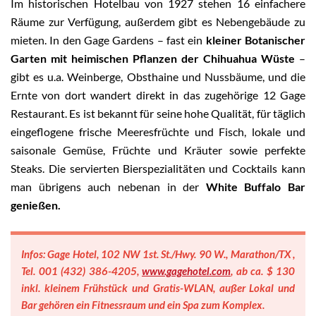
Im historischen Hotelbau von 1927 stehen 16 einfachere
Räume zur Verfügung, außerdem gibt es Nebengebäude zu
mieten. In den Gage Gardens – fast ein
kleiner Botanischer
Garten mit heimischen Pflanzen der Chihuahua Wüste
–
gibt es u.a. Weinberge, Obsthaine und Nussbäume, und die
Ernte von dort wandert direkt in das zugehörige 12 Gage
Restaurant. Es ist bekannt für seine hohe Qualität, für täglich
eingeflogene frische Meeresfrüchte und Fisch, lokale und
saisonale Gemüse, Früchte und Kräuter sowie perfekte
Steaks. Die servierten Bierspezialitäten und Cocktails kann
man übrigens auch nebenan in der
White Buffalo Bar
genießen.
Infos: Gage Hotel, 102 NW 1st. St./Hwy. 90 W., Marathon/TX ,
Tel. 001 (432) 386-4205,
www.gagehotel.com
, ab ca. $ 130
inkl. kleinem Frühstück und Gratis-WLAN, außer Lokal und
Bar gehören ein Fitnessraum und ein Spa zum Komplex.