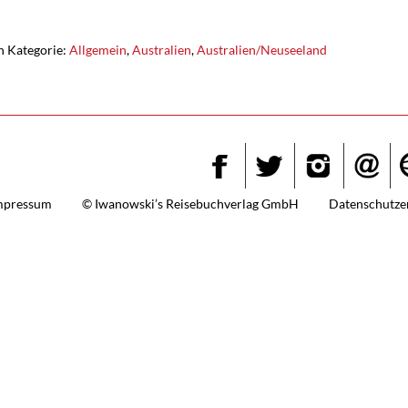
n Kategorie:
Allgemein
,
Australien
,
Australien/Neuseeland
Insta
Facebook
Twitter
mpressum
© Iwanowski’s Reisebuchverlag GmbH
Datenschutze