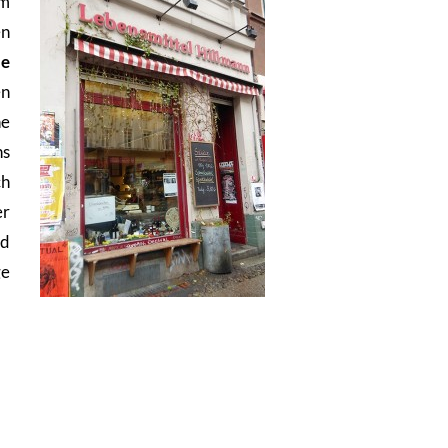
m
en
ie
en
ne
ns
ch
er
nd
ge