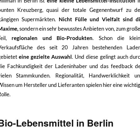
Hillman in Berlin ist
eine kleine Lebensmittel-Institution
i
bunten Kreuzberg, quasi der totale Gegenentwurf zu d
gängigen Supermärkten.
Nicht Fülle und Vielfalt sind d
Maxime,
sondern ein sehr bewusstes Anbieten von, zum groß
Teil,
regionalen und Bio-Produkten
. Schon die klei
Verkaufsfläche des seit 20 Jahren bestehenden Lade
gebietet
eine gezielte Auswahl
. Und diese gelingt auch dur
die Fachkundigkeit der Ladeninhaber und das feedback d
vielen Stammkunden. Regionalität, Handwerklichkeit u
Wissen um Hersteller und Lieferanten spielen hier eine wichti
olle.
Bio-Lebensmittel in Berlin