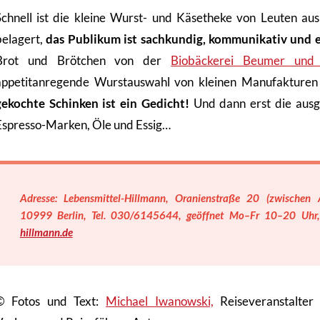
Schnell ist die kleine Wurst- und Käsetheke von Leuten au
belagert,
das Publikum ist sachkundig, kommunikativ und e
Brot und Brötchen von der
Biobäckerei Beumer und
appetitanregende Wurstauswahl von kleinen Manufakturen
gekochte Schinken ist ein Gedicht!
Und dann erst die ausg
Espresso-Marken, Öle und Essig…
Adresse: Lebensmittel-Hillmann, Oranienstraße 20 (zwischen A
10999 Berlin, Tel. 030/6145644, geöffnet Mo–Fr 10–20 Uh
hillmann.de
© Fotos und Text:
Michael Iwanowski,
Reiseveranstalter 