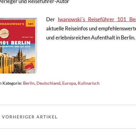
Verleger und Reiseführer-Autor
Der
Iwanowski´s Reiseführer 101 Ber
aktuelle Reiseinfos und empfehlenswerte
und erlebnisreichen Aufenthalt in Berlin.
n Kategorie:
Berlin
,
Deutschland
,
Europa
,
Kulinarisch
« VORHERIGER ARTIKEL