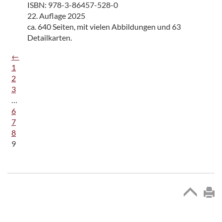
ISBN: 978-3-86457-528-0
22. Auflage 2025
ca. 640 Seiten, mit vielen Abbildungen und 63
Detailkarten.
←
1
2
3
…
6
7
8
9