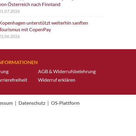
von Österreich nach Finnland
01.07.2026
Kopenhagen unterstützt weiterhin sanften
Tourismus mit CopenPay
22.06.2026
INFORMATIONEN
rung
AGB & Widerrufsbelehrung
rrierefreiheit
Widerruf erklären
essum
|
Datenschutz
|
OS-Plattform