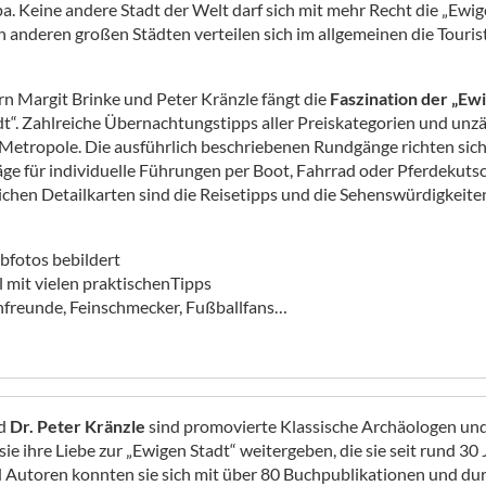
a. Keine andere Stadt der Welt darf sich mit mehr Recht die „Ewig
en anderen großen Städten verteilen sich im allgemeinen die Tour
 Margit Brinke und Peter Kränzle fängt die
Faszination der „Ew
adt“. Zahlreiche Übernachtungstipps aller Preiskategorien und u
 Metropole. Die ausführlich beschriebenen Rundgänge richten sich
 für individuelle Führungen per Boot, Fahrrad oder Pferdekutsch
chen Detailkarten sind die Reisetipps und die Sehenswürdigkeiten
bfotos bebildert
 mit vielen praktischenTipps
nfreunde, Feinschmecker, Fußballfans…
d
Dr. Peter Kränzle
sind promovierte Klassische Archäologen und
ie ihre Liebe zur „Ewigen Stadt“ weitergeben, die sie seit rund 3
nd Autoren konnten sie sich mit über 80 Buchpublikationen und du