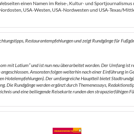
ebseiten einen Namen im Reise-, Kultur- und Sportjournalismus m
ordosten, USA-Westen, USA-Nordwesten und USA-Texas/Mittle
nachtungstipps, Restaurantempfehlungen und zeigt Rundgänge für Fußgä
om mit Latium” und ist nun neu überarbeitet worden. Der Umfang ist re
ngeschlossen. Ansonsten folgen weiterhin nach einer Einführung in Gesc
 den Hotelempfehlungen). Der umfangreiche Hauptteil bietet Stadtrund
. Die Rundgänge werden ergänzt durch Themenessays, Redaktionstipps,
chnis und eine beiliegende Reisekarte runden den strapazierfähigen Fü