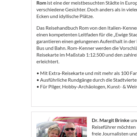
Rom
ist eine der meistbesuchten Städte in Europ
verschiedene Gesichter. Doch anders als in viel
Ecken und idyllische Plätze.
Das Reisehandbuch Rom von den Italien-Kennern
einen kompetenten Leitfaden für die „Ewige St
garantieren einen gelungenen Aufenthalt in der
Bus und Bahn. Rom-Kenner werden die Vorschläge
Reisekarte im Maßstab 1:12.500 und den zahlrei
erleichtert.
• Mit Extra-Reisekarte und mit mehr als 100 Far
• Ausführliche Rundgänge durch die Stadtviertel
• Für Pilger, Hobby-Archäologen, Kunst- & Wei
Dr. Margit Brinke
un
Reiseführer möchten s
freie Journalisten u