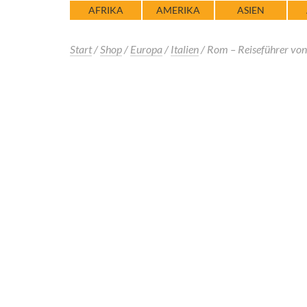
AFRIKA
AMERIKA
ASIEN
Start
/
Shop
/
Europa
/
Italien
/ Rom – Reiseführer vo