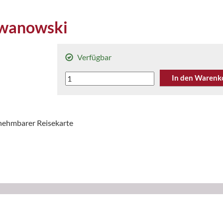
Iwanowski
Verfügbar
Rom
In den Warenk
-
Reiseführer
von
Iwanowski
usnehmbarer Reisekarte
Menge