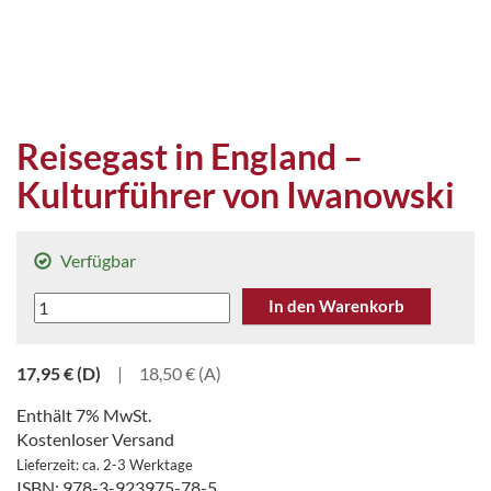
Reisegast in England –
Kulturführer von Iwanowski
Verfügbar
Reisegast
In den Warenkorb
in
England
17,95
€
(D)
|
18,50 € (A)
-
Kulturführer
Enthält 7% MwSt.
von
Kostenloser Versand
Iwanowski
Lieferzeit: ca. 2-3 Werktage
Menge
ISBN: 978-3-923975-78-5