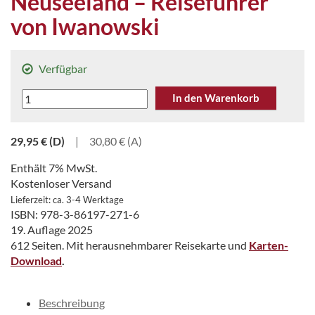
Neuseeland – Reiseführer
von Iwanowski
Verfügbar
Neuseeland
In den Warenkorb
-
Reiseführer
29,95
€
(D)
|
30,80 € (A)
von
Iwanowski
Enthält 7% MwSt.
Menge
Kostenloser Versand
Lieferzeit: ca. 3-4 Werktage
ISBN: 978-3-86197-271-6
19. Auflage 2025
612 Seiten. Mit herausnehmbarer Reisekarte und
Karten-
Download
.
Beschreibung