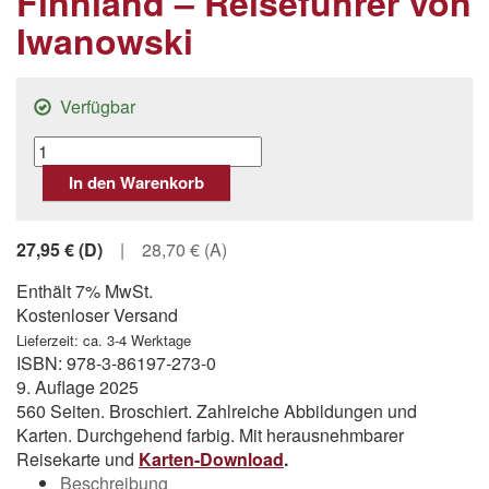
Finnland – Reiseführer von
Iwanowski
Verfügbar
Finnland
-
In den Warenkorb
Reiseführer
von
Iwanowski
27,95
€
(D)
|
28,70 € (A)
Menge
Enthält 7% MwSt.
Kostenloser Versand
Lieferzeit: ca. 3-4 Werktage
ISBN: 978-3-86197-273-0
9. Auflage 2025
560 Seiten. Broschiert. Zahlreiche Abbildungen und
Karten. Durchgehend farbig. Mit herausnehmbarer
Reisekarte und
Karten-Download
.
Beschreibung