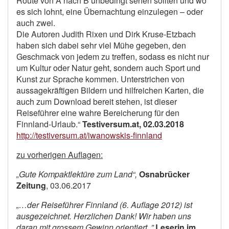
Route von A nach B unbedingt sehen sollten und wo
es sich lohnt, eine Übernachtung einzulegen – oder
auch zwei.
Die Autoren Judith Rixen und Dirk Kruse-Etzbach
haben sich dabei sehr viel Mühe gegeben, den
Geschmack von jedem zu treffen, sodass es nicht nur
um Kultur oder Natur geht, sondern auch Sport und
Kunst zur Sprache kommen. Unterstrichen von
aussagekräftigen Bildern und hilfreichen Karten, die
auch zum Download bereit stehen, ist dieser
Reiseführer eine wahre Bereicherung für den
Finnland-Urlaub.“
Testiversum.at, 02.03.2018
http://testiversum.at/iwanowskis-finnland
zu vorherigen Auflagen:
„Gute Kompaktlektüre zum Land“,
Osnabrücker
Zeitung
, 03.06.2017
„…der Reiseführer Finnland (6. Auflage 2012) ist
ausgezeichnet. Herzlichen Dank! Wir haben uns
daran mit grossem Gewinn orientiert..”
Leserin im