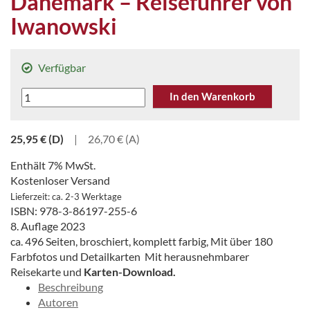
Dänemark – Reiseführer von
Iwanowski
Verfügbar
Dänemark
In den Warenkorb
-
Reiseführer
25,95
€
(D)
|
26,70 € (A)
von
Iwanowski
Enthält 7% MwSt.
Menge
Kostenloser Versand
Lieferzeit: ca. 2-3 Werktage
ISBN: 978-3-86197-255-6
8. Auflage 2023
ca. 496 Seiten, broschiert, komplett farbig, Mit über 180
Farbfotos und Detailkarten Mit herausnehmbarer
Reisekarte und
Karten-Download.
Beschreibung
Autoren